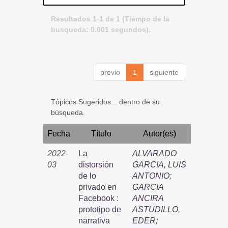
Resultados 1-1 de 1 (Tiempo de la
busqueda: 0.001 segundos).
previo
1
siguiente
Tópicos Sugeridos... dentro de su
búsqueda.
Fecha
Título
Autor(es)
2022-
La
ALVARADO
03
distorsión
GARCIA, LUIS
de lo
ANTONIO
;
privado en
GARCIA
Facebook :
ANCIRA
prototipo de
ASTUDILLO,
narrativa
EDER
;