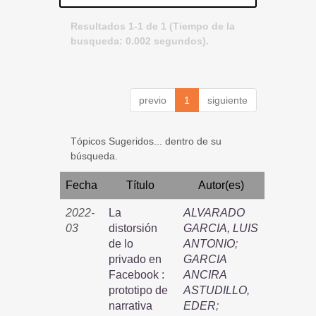
Resultados 1-1 de 1 (Tiempo de la
busqueda: 0.002 segundos).
previo
1
siguiente
Tópicos Sugeridos... dentro de su
búsqueda.
Fecha
Título
Autor(es)
2022-
La
ALVARADO
03
distorsión
GARCIA, LUIS
de lo
ANTONIO
;
privado en
GARCIA
Facebook :
ANCIRA
prototipo de
ASTUDILLO,
narrativa
EDER
;