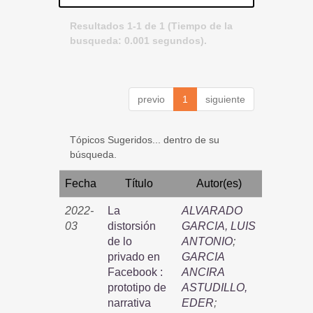
Resultados 1-1 de 1 (Tiempo de la
busqueda: 0.001 segundos).
previo
1
siguiente
Tópicos Sugeridos... dentro de su
búsqueda.
Fecha
Título
Autor(es)
2022-
La
ALVARADO
03
distorsión
GARCIA, LUIS
de lo
ANTONIO
;
privado en
GARCIA
Facebook :
ANCIRA
prototipo de
ASTUDILLO,
narrativa
EDER
;