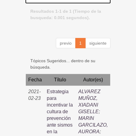
Resultados 1-1 de 1 (Tiempo de la
busqueda: 0.001 segundos).
previo
1
siguiente
Tópicos Sugeridos... dentro de su
búsqueda.
Fecha
Título
Autor(es)
2021-
Estrategia
ALVAREZ
02-23
para
MUÑOZ,
incentivar la
XIADANI
cultura de
GISELLE
;
prevención
MARIN
ante sismos
GARCILAZO,
en la
AURORA
;