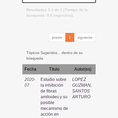
Resultados 1-1 de 1 (Tiempo de la
busqueda: 0.0 segundos).
previo
1
siguiente
Tópicos Sugeridos... dentro de su
búsqueda.
Fecha
Título
Autor(es)
2020-
Estudio sobre
LOPEZ
07
la inhibición
GUZMAN,
de fibras
SANTOS
amiloides y su
ARTURO
posible
mecanismo de
acción en