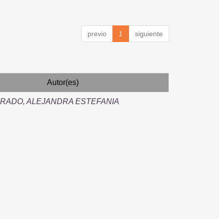
previo
1
siguiente
Autor(es)
IRADO, ALEJANDRA ESTEFANIA