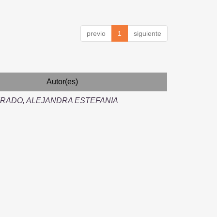
previo
1
siguiente
Autor(es)
IRADO, ALEJANDRA ESTEFANIA