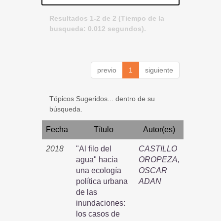
Resultados 1-2 de 2 (Tiempo de la
busqueda: 0.012 segundos).
previo
1
siguiente
Tópicos Sugeridos... dentro de su
búsqueda.
Fecha
Título
Autor(es)
2018
"Al filo del
CASTILLO
agua" hacia
OROPEZA,
una ecología
OSCAR
política urbana
ADAN
de las
inundaciones:
los casos de