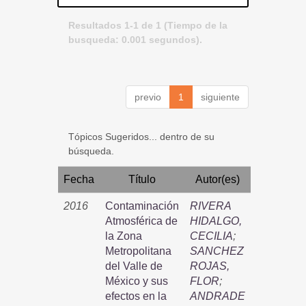
Resultados 1-1 de 1 (Tiempo de la
busqueda: 0.001 segundos).
previo
1
siguiente
Tópicos Sugeridos... dentro de su
búsqueda.
Fecha
Título
Autor(es)
2016
Contaminación
RIVERA
Atmosférica de
HIDALGO,
la Zona
CECILIA
;
Metropolitana
SANCHEZ
del Valle de
ROJAS,
México y sus
FLOR
;
efectos en la
ANDRADE