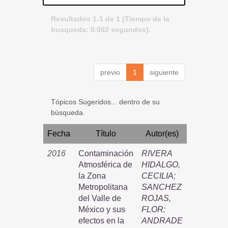
Resultados 1-1 de 1 (Tiempo de la
busqueda: 0.002 segundos).
previo
1
siguiente
Tópicos Sugeridos... dentro de su
búsqueda.
Fecha
Título
Autor(es)
2016
Contaminación
RIVERA
Atmosférica de
HIDALGO,
la Zona
CECILIA
;
Metropolitana
SANCHEZ
del Valle de
ROJAS,
México y sus
FLOR
;
efectos en la
ANDRADE