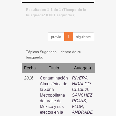
Resultados 1-1 de 1 (Tiempo de la
busqueda: 0.001 segundos).
previo
1
siguiente
Tópicos Sugeridos... dentro de su
búsqueda.
Fecha
Título
Autor(es)
2016
Contaminación
RIVERA
Atmosférica de
HIDALGO,
la Zona
CECILIA
;
Metropolitana
SANCHEZ
del Valle de
ROJAS,
México y sus
FLOR
;
efectos en la
ANDRADE