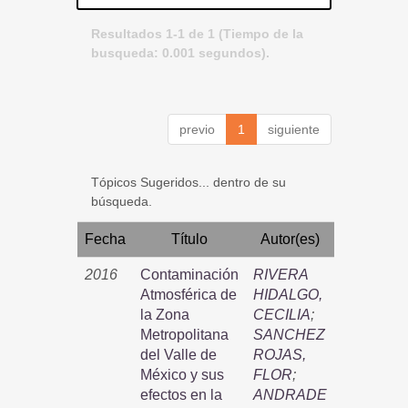
Resultados 1-1 de 1 (Tiempo de la
busqueda: 0.001 segundos).
previo
1
siguiente
Tópicos Sugeridos... dentro de su
búsqueda.
Fecha
Título
Autor(es)
2016
Contaminación
RIVERA
Atmosférica de
HIDALGO,
la Zona
CECILIA
;
Metropolitana
SANCHEZ
del Valle de
ROJAS,
México y sus
FLOR
;
efectos en la
ANDRADE