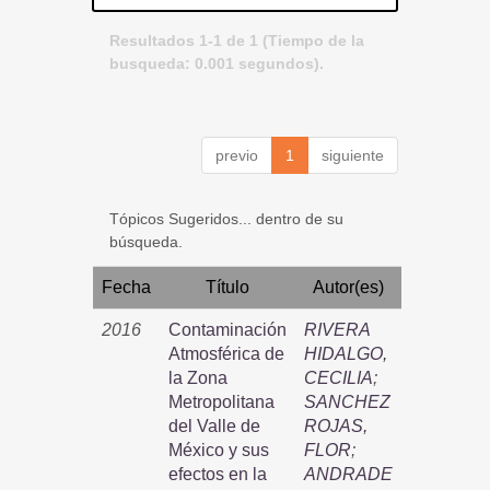
Resultados 1-1 de 1 (Tiempo de la
busqueda: 0.001 segundos).
previo
1
siguiente
Tópicos Sugeridos... dentro de su
búsqueda.
Fecha
Título
Autor(es)
2016
Contaminación
RIVERA
Atmosférica de
HIDALGO,
la Zona
CECILIA
;
Metropolitana
SANCHEZ
del Valle de
ROJAS,
México y sus
FLOR
;
efectos en la
ANDRADE