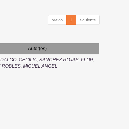
previo
1
siguiente
Autor(es)
IDALGO, CECILIA
;
SANCHEZ ROJAS, FLOR
;
 ROBLES, MIGUEL ANGEL