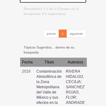
Resultados 1-1 de 1 (Tiempo de la
busqueda: 0.0 segundos).
previo
1
siguiente
Tópicos Sugeridos... dentro de su
búsqueda.
Fecha
Título
Autor(es)
2016
Contaminación
RIVERA
Atmosférica de
HIDALGO,
la Zona
CECILIA
;
Metropolitana
SANCHEZ
del Valle de
ROJAS,
México y sus
FLOR
;
efectos en la
ANDRADE