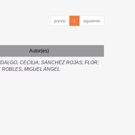
previo
1
siguiente
Autor(es)
IDALGO, CECILIA
;
SANCHEZ ROJAS, FLOR
;
 ROBLES, MIGUEL ANGEL