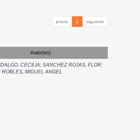
previo
1
siguiente
Autor(es)
IDALGO, CECILIA
;
SANCHEZ ROJAS, FLOR
;
 ROBLES, MIGUEL ANGEL