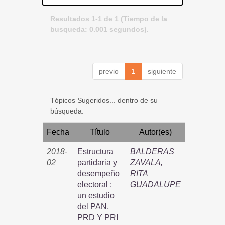
Resultados 1-1 de 1 (Tiempo de la
busqueda: 0.001 segundos).
previo
1
siguiente
Tópicos Sugeridos... dentro de su
búsqueda.
Fecha
Título
Autor(es)
2018-
Estructura
BALDERAS
02
partidaria y
ZAVALA,
desempeño
RITA
electoral :
GUADALUPE
un estudio
del PAN,
PRD Y PRI