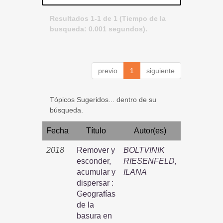
Resultados 1-1 de 1 (Tiempo de la
busqueda: 0.001 segundos).
previo
1
siguiente
Tópicos Sugeridos... dentro de su
búsqueda.
Fecha
Título
Autor(es)
2018
Remover y
BOLTVINIK
esconder,
RIESENFELD,
acumular y
ILANA
dispersar :
Geografías
de la
basura en