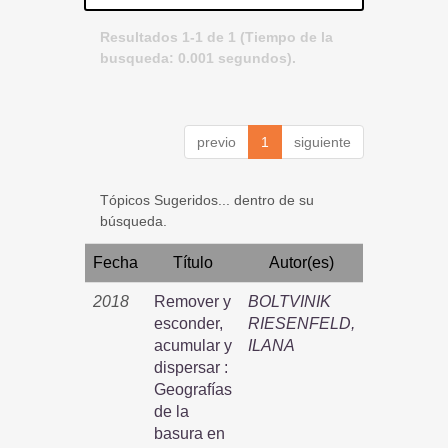
Resultados 1-1 de 1 (Tiempo de la
busqueda: 0.001 segundos).
previo
1
siguiente
Tópicos Sugeridos... dentro de su
búsqueda.
Fecha
Título
Autor(es)
2018
Remover y
BOLTVINIK
esconder,
RIESENFELD,
acumular y
ILANA
dispersar :
Geografías
de la
basura en