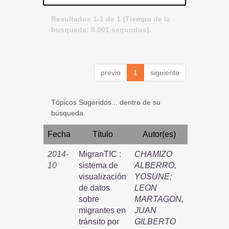
Resultados 1-1 de 1 (Tiempo de la
busqueda: 0.001 segundos).
previo
1
siguiente
Tópicos Sugeridos... dentro de su
búsqueda.
Fecha
Título
Autor(es)
2014-
MigranTIC :
CHAMIZO
10
sistema de
ALBERRO,
visualización
YOSUNE
;
de datos
LEON
sobre
MARTAGON,
migrantes en
JUAN
tránsito por
GILBERTO