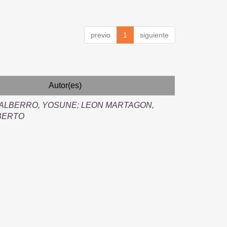
previo
1
siguiente
Autor(es)
 ALBERRO, YOSUNE
;
LEON MARTAGON,
BERTO