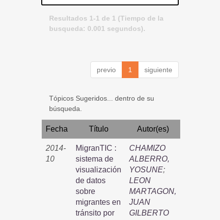
Resultados 1-1 de 1 (Tiempo de la
busqueda: 0.001 segundos).
previo
1
siguiente
Tópicos Sugeridos... dentro de su
búsqueda.
Fecha
Título
Autor(es)
2014-
MigranTIC :
CHAMIZO
10
sistema de
ALBERRO,
visualización
YOSUNE
;
de datos
LEON
sobre
MARTAGON,
migrantes en
JUAN
tránsito por
GILBERTO