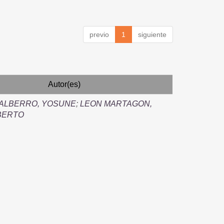
previo
1
siguiente
Autor(es)
 ALBERRO, YOSUNE
;
LEON MARTAGON,
BERTO