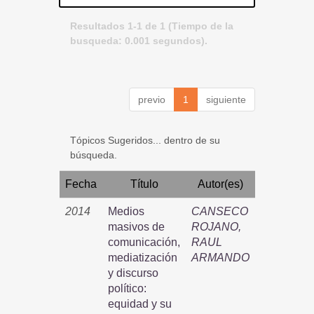
Resultados 1-1 de 1 (Tiempo de la
busqueda: 0.001 segundos).
previo
1
siguiente
Tópicos Sugeridos... dentro de su
búsqueda.
Fecha
Título
Autor(es)
2014
Medios
CANSECO
masivos de
ROJANO,
comunicación,
RAUL
mediatización
ARMANDO
y discurso
político:
equidad y su