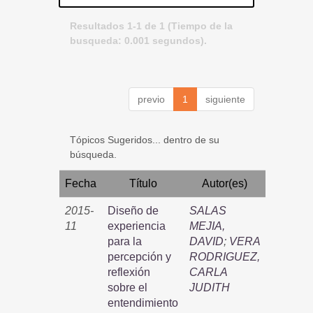
Resultados 1-1 de 1 (Tiempo de la
busqueda: 0.001 segundos).
previo
1
siguiente
Tópicos Sugeridos... dentro de su
búsqueda.
Fecha
Título
Autor(es)
2015-
Diseño de
SALAS
11
experiencia
MEJIA,
para la
DAVID
;
VERA
percepción y
RODRIGUEZ,
reflexión
CARLA
sobre el
JUDITH
entendimiento