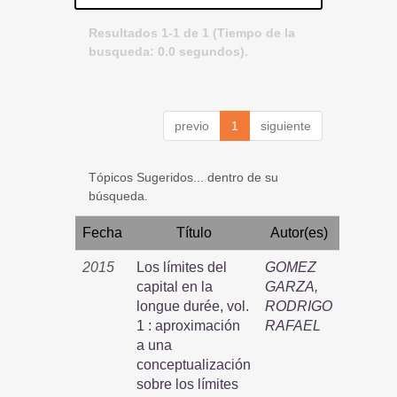
Resultados 1-1 de 1 (Tiempo de la
busqueda: 0.0 segundos).
previo
1
siguiente
Tópicos Sugeridos... dentro de su
búsqueda.
Fecha
Título
Autor(es)
2015
Los límites del
GOMEZ
capital en la
GARZA,
longue durée, vol.
RODRIGO
1 : aproximación
RAFAEL
a una
conceptualización
sobre los límites