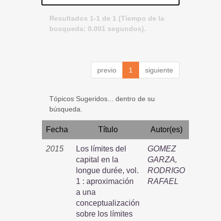
Resultados 1-1 de 1 (Tiempo de la
busqueda: 0.001 segundos).
previo
1
siguiente
Tópicos Sugeridos... dentro de su
búsqueda.
Fecha
Título
Autor(es)
2015
Los límites del
GOMEZ
capital en la
GARZA,
longue durée, vol.
RODRIGO
1 : aproximación
RAFAEL
a una
conceptualización
sobre los límites