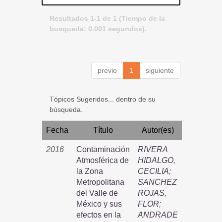
Resultados 1-1 de 1 (Tiempo de la
busqueda: 0.001 segundos).
previo
1
siguiente
Tópicos Sugeridos... dentro de su
búsqueda.
Fecha
Título
Autor(es)
2016
Contaminación
RIVERA
Atmosférica de
HIDALGO,
la Zona
CECILIA
;
Metropolitana
SANCHEZ
del Valle de
ROJAS,
México y sus
FLOR
;
efectos en la
ANDRADE