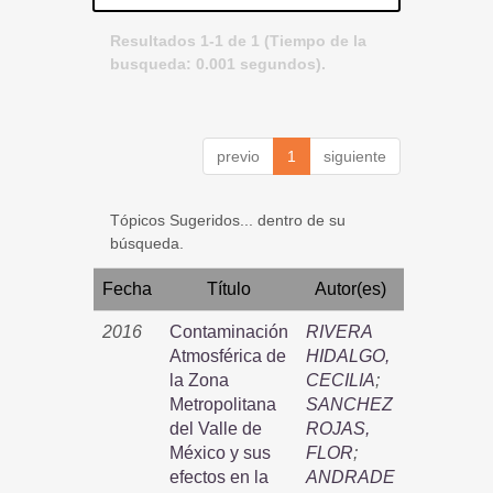
Resultados 1-1 de 1 (Tiempo de la
busqueda: 0.001 segundos).
previo
1
siguiente
Tópicos Sugeridos... dentro de su
búsqueda.
Fecha
Título
Autor(es)
2016
Contaminación
RIVERA
Atmosférica de
HIDALGO,
la Zona
CECILIA
;
Metropolitana
SANCHEZ
del Valle de
ROJAS,
México y sus
FLOR
;
efectos en la
ANDRADE