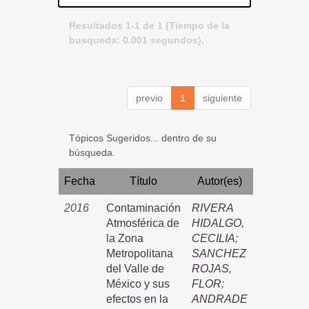
Resultados 1-1 de 1 (Tiempo de la
busqueda: 0.001 segundos).
previo
1
siguiente
Tópicos Sugeridos... dentro de su
búsqueda.
Fecha
Título
Autor(es)
2016
Contaminación
RIVERA
Atmosférica de
HIDALGO,
la Zona
CECILIA
;
Metropolitana
SANCHEZ
del Valle de
ROJAS,
México y sus
FLOR
;
efectos en la
ANDRADE