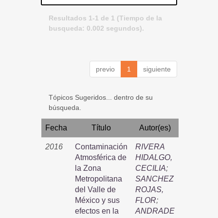
Resultados 1-1 de 1 (Tiempo de la
busqueda: 0.002 segundos).
previo
1
siguiente
Tópicos Sugeridos... dentro de su
búsqueda.
Fecha
Título
Autor(es)
2016
Contaminación
RIVERA
Atmosférica de
HIDALGO,
la Zona
CECILIA
;
Metropolitana
SANCHEZ
del Valle de
ROJAS,
México y sus
FLOR
;
efectos en la
ANDRADE