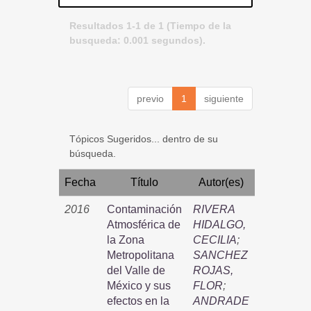
Resultados 1-1 de 1 (Tiempo de la
busqueda: 0.001 segundos).
previo
1
siguiente
Tópicos Sugeridos... dentro de su
búsqueda.
Fecha
Título
Autor(es)
2016
Contaminación
RIVERA
Atmosférica de
HIDALGO,
la Zona
CECILIA
;
Metropolitana
SANCHEZ
del Valle de
ROJAS,
México y sus
FLOR
;
efectos en la
ANDRADE