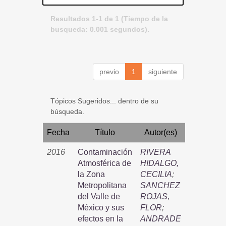
Resultados 1-1 de 1 (Tiempo de la
busqueda: 0.001 segundos).
previo
1
siguiente
Tópicos Sugeridos... dentro de su
búsqueda.
Fecha
Título
Autor(es)
2016
Contaminación
RIVERA
Atmosférica de
HIDALGO,
la Zona
CECILIA
;
Metropolitana
SANCHEZ
del Valle de
ROJAS,
México y sus
FLOR
;
efectos en la
ANDRADE