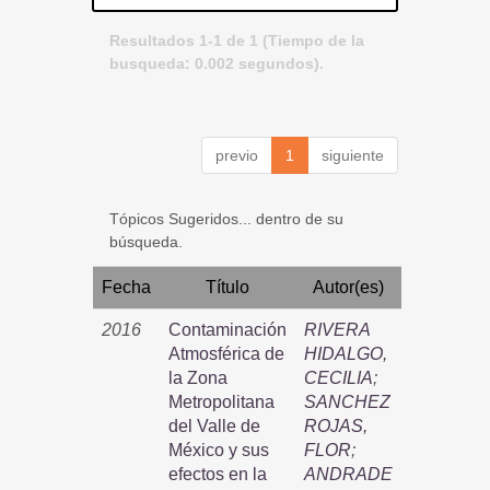
Resultados 1-1 de 1 (Tiempo de la
busqueda: 0.002 segundos).
previo
1
siguiente
Tópicos Sugeridos... dentro de su
búsqueda.
Fecha
Título
Autor(es)
2016
Contaminación
RIVERA
Atmosférica de
HIDALGO,
la Zona
CECILIA
;
Metropolitana
SANCHEZ
del Valle de
ROJAS,
México y sus
FLOR
;
efectos en la
ANDRADE