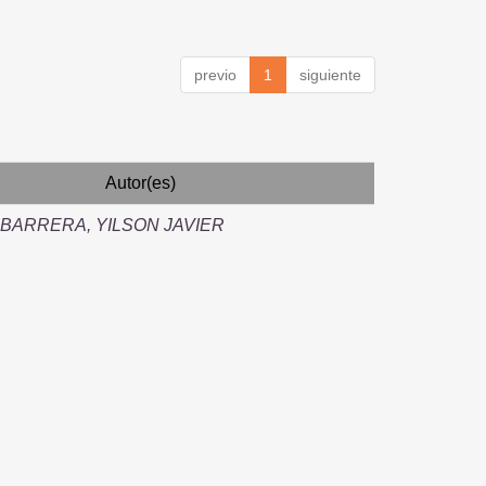
previo
1
siguiente
Autor(es)
BARRERA, YILSON JAVIER