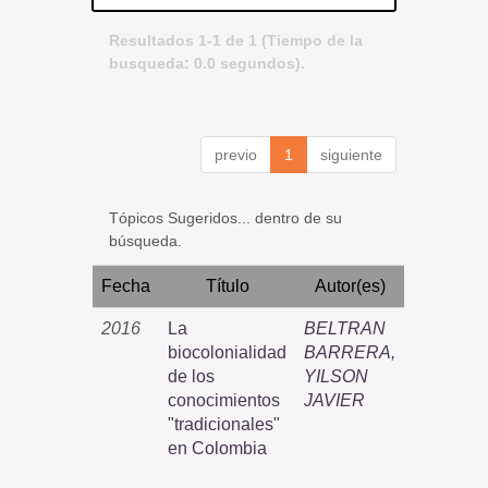
Resultados 1-1 de 1 (Tiempo de la
busqueda: 0.0 segundos).
previo
1
siguiente
Tópicos Sugeridos... dentro de su
búsqueda.
Fecha
Título
Autor(es)
2016
La
BELTRAN
biocolonialidad
BARRERA,
de los
YILSON
conocimientos
JAVIER
"tradicionales"
en Colombia