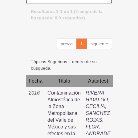
Resultados 1-1 de 1 (Tiempo de la
busqueda: 0.0 segundos).
previo
1
siguiente
Tópicos Sugeridos... dentro de su
búsqueda.
Fecha
Título
Autor(es)
2016
Contaminación
RIVERA
Atmosférica de
HIDALGO,
la Zona
CECILIA
;
Metropolitana
SANCHEZ
del Valle de
ROJAS,
México y sus
FLOR
;
efectos en la
ANDRADE