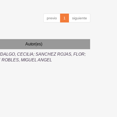
previo
1
siguiente
Autor(es)
IDALGO, CECILIA
;
SANCHEZ ROJAS, FLOR
;
 ROBLES, MIGUEL ANGEL