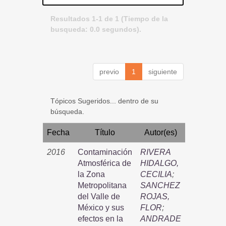
Resultados 1-1 de 1 (Tiempo de la
busqueda: 0.0 segundos).
previo
1
siguiente
Tópicos Sugeridos... dentro de su
búsqueda.
Fecha
Título
Autor(es)
2016
Contaminación
RIVERA
Atmosférica de
HIDALGO,
la Zona
CECILIA
;
Metropolitana
SANCHEZ
del Valle de
ROJAS,
México y sus
FLOR
;
efectos en la
ANDRADE