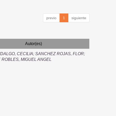
previo
1
siguiente
Autor(es)
IDALGO, CECILIA
;
SANCHEZ ROJAS, FLOR
;
 ROBLES, MIGUEL ANGEL