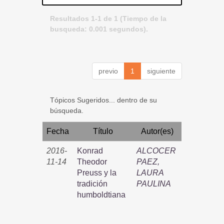
Resultados 1-1 de 1 (Tiempo de la
busqueda: 0.001 segundos).
previo
1
siguiente
Tópicos Sugeridos... dentro de su
búsqueda.
Fecha
Título
Autor(es)
2016-
Konrad
ALCOCER
11-14
Theodor
PAEZ,
Preuss y la
LAURA
tradición
PAULINA
humboldtiana