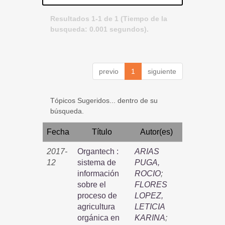
Resultados 1-1 de 1 (Tiempo de la
busqueda: 0.001 segundos).
previo
1
siguiente
Tópicos Sugeridos... dentro de su
búsqueda.
Fecha
Título
Autor(es)
2017-
Organtech :
ARIAS
12
sistema de
PUGA,
información
ROCIO
;
sobre el
FLORES
proceso de
LOPEZ,
agricultura
LETICIA
orgánica en
KARINA
;