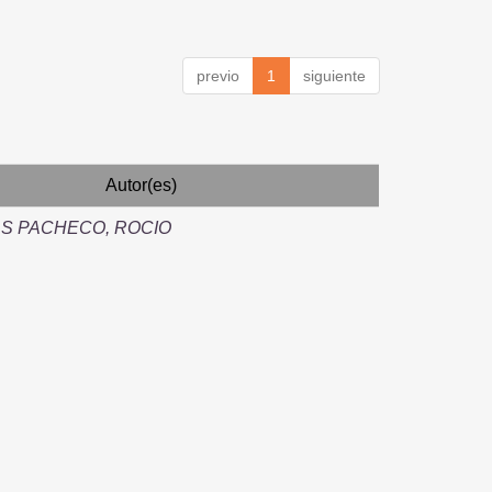
previo
1
siguiente
Autor(es)
S PACHECO, ROCIO