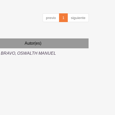
previo
1
siguiente
Autor(es)
 BRAVO, OSWALTH MANUEL