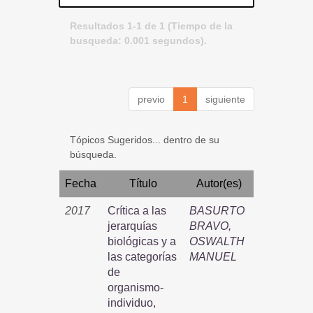
Resultados 1-1 de 1 (Tiempo de la
busqueda: 0.001 segundos).
previo
1
siguiente
Tópicos Sugeridos... dentro de su
búsqueda.
Fecha
Título
Autor(es)
2017
Crítica a las
BASURTO
jerarquías
BRAVO,
biológicas y a
OSWALTH
las categorías
MANUEL
de
organismo-
individuo,