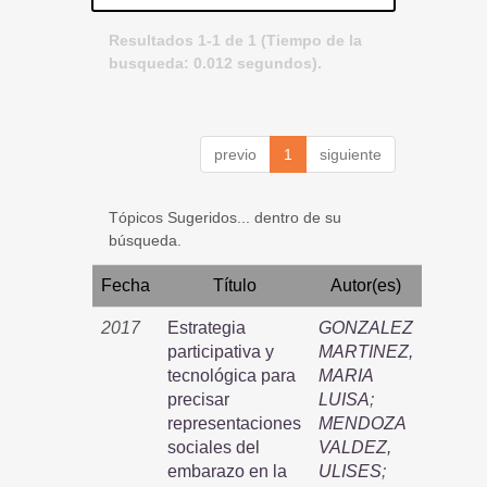
Resultados 1-1 de 1 (Tiempo de la
busqueda: 0.012 segundos).
previo
1
siguiente
Tópicos Sugeridos... dentro de su
búsqueda.
Fecha
Título
Autor(es)
2017
Estrategia
GONZALEZ
participativa y
MARTINEZ,
tecnológica para
MARIA
precisar
LUISA
;
representaciones
MENDOZA
sociales del
VALDEZ,
embarazo en la
ULISES
;