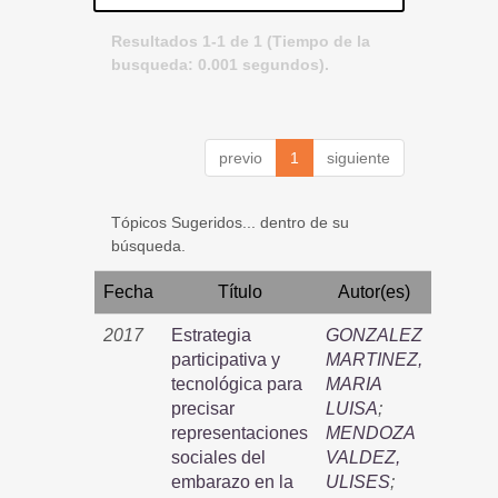
Resultados 1-1 de 1 (Tiempo de la
busqueda: 0.001 segundos).
previo
1
siguiente
Tópicos Sugeridos... dentro de su
búsqueda.
Fecha
Título
Autor(es)
2017
Estrategia
GONZALEZ
participativa y
MARTINEZ,
tecnológica para
MARIA
precisar
LUISA
;
representaciones
MENDOZA
sociales del
VALDEZ,
embarazo en la
ULISES
;