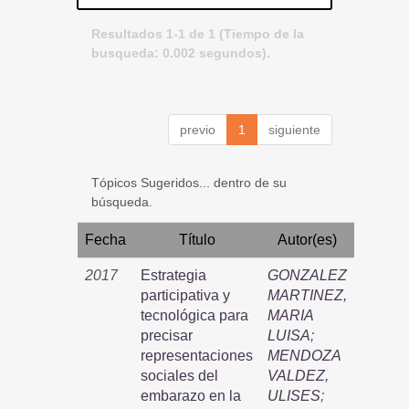
Resultados 1-1 de 1 (Tiempo de la
busqueda: 0.002 segundos).
previo
1
siguiente
Tópicos Sugeridos... dentro de su
búsqueda.
Fecha
Título
Autor(es)
2017
Estrategia
GONZALEZ
participativa y
MARTINEZ,
tecnológica para
MARIA
precisar
LUISA
;
representaciones
MENDOZA
sociales del
VALDEZ,
embarazo en la
ULISES
;