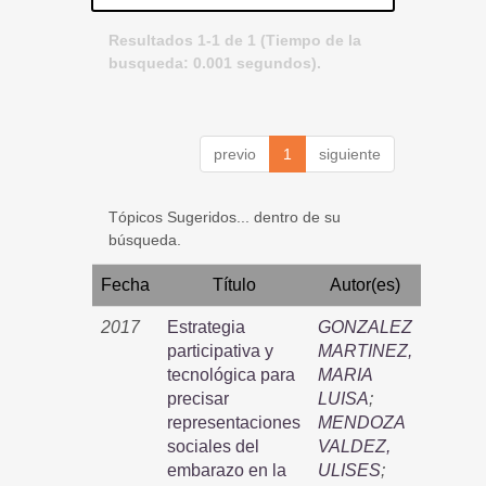
Resultados 1-1 de 1 (Tiempo de la
busqueda: 0.001 segundos).
previo
1
siguiente
Tópicos Sugeridos... dentro de su
búsqueda.
Fecha
Título
Autor(es)
2017
Estrategia
GONZALEZ
participativa y
MARTINEZ,
tecnológica para
MARIA
precisar
LUISA
;
representaciones
MENDOZA
sociales del
VALDEZ,
embarazo en la
ULISES
;